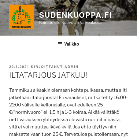
Siirry
sisältöön
SUDENKUOPPA.FI
Koirapuisto Kouvolan Valkealassa
Valikko
JULKAISTU
29.1.2021
KIRJOITTANUT
ADMIN
ILTATARJOUS JATKUU!
Tammikuu alkaakin olemaan kohta pulkassa, mutta silti
jatketaan iltatarjousta! Eli varaukset, mitkä tehty 16:00-
21:00 väliselle kellonajalle, ovat edelleen 25
€/”normivuoro” eli 1,5 h ja 1-3 koiraa. Älkää välittäkö
nettivarauksen yhteydessä olevasta normihinnasta,
sitä ei voi muuttaa ikävä kyllä. Jos ehto täyttyy niin
maksatte vaan tuon 25 €. Tervetuloa puistoilemaan, nyt