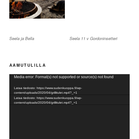
Seela ja Bella
Seela 11 v Gordoninsetteri
AAMUTULILLA
Videotoistin
Media error: Format(s) not supported or source(s) not found
Lataa tiedosto: https://www.sudenkuoppa.fi/wp-
content/uploads/2020/04/grillitulet.mp4?_=1
Lataa tiedosto: https://www.sudenkuoppa.fi/wp-
content/uploads/2020/04/grillitulet.mp4?_=1