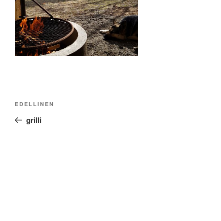
Artikkelien
Edellinen
EDELLINEN
selaus
artikkeli
grilli