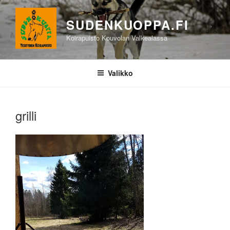
Siirry
sisältöön
SUDENKUOPPA.FI
Koirapuisto Kouvolan Valkealassa
Valikko
grilli