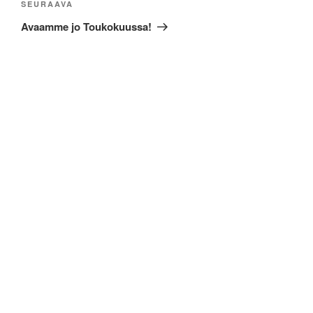
Seuraava
SEURAAVA
artikkeli
Avaamme jo Toukokuussa!