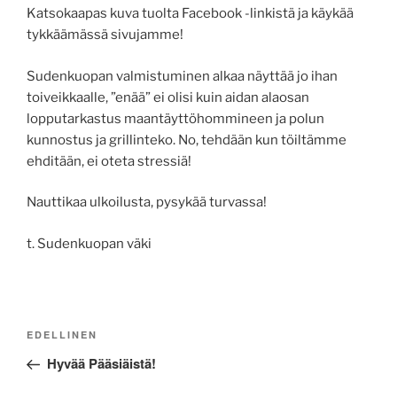
Katsokaapas kuva tuolta Facebook -linkistä ja käykää
tykkäämässä sivujamme!
Sudenkuopan valmistuminen alkaa näyttää jo ihan
toiveikkaalle, ”enää” ei olisi kuin aidan alaosan
lopputarkastus maantäyttöhommineen ja polun
kunnostus ja grillinteko. No, tehdään kun töiltämme
ehditään, ei oteta stressiä!
Nauttikaa ulkoilusta, pysykää turvassa!
t. Sudenkuopan väki
Artikkelien
Edellinen
EDELLINEN
selaus
artikkeli
Hyvää Pääsiäistä!