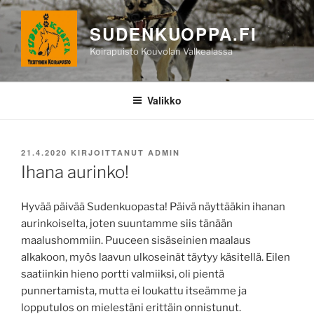
Siirry
sisältöön
SUDENKUOPPA.FI
Koirapuisto Kouvolan Valkealassa
Valikko
JULKAISTU
21.4.2020
KIRJOITTANUT
ADMIN
Ihana aurinko!
Hyvää päivää Sudenkuopasta! Päivä näyttääkin ihanan
aurinkoiselta, joten suuntamme siis tänään
maalushommiin. Puuceen sisäseinien maalaus
alkakoon, myös laavun ulkoseinät täytyy käsitellä. Eilen
saatiinkin hieno portti valmiiksi, oli pientä
punnertamista, mutta ei loukattu itseämme ja
lopputulos on mielestäni erittäin onnistunut.