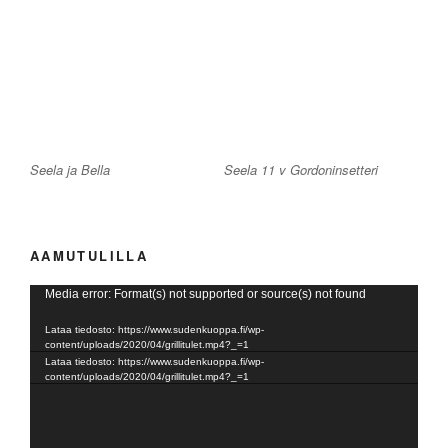
Seela ja Bella
Seela 11 v Gordoninsetteri
AAMUTULILLA
Videotoistin
Media error: Format(s) not supported or source(s) not found
Lataa tiedosto: https://www.sudenkuoppa.fi/wp-
content/uploads/2020/04/grillitulet.mp4?_=1
Lataa tiedosto: https://www.sudenkuoppa.fi/wp-
content/uploads/2020/04/grillitulet.mp4?_=1